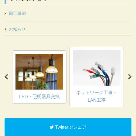
施工事例
お知らせ
ネットワーク工事・
設備
LED・照明器具交換
LAN工事
Twitterでシェア